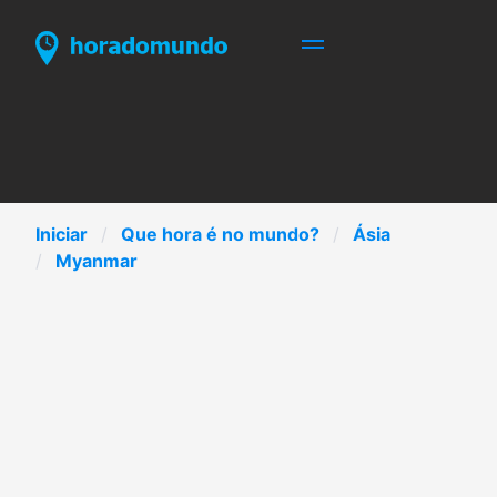
Iniciar
Que hora é no mundo?
Ásia
Myanmar