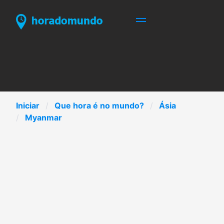
Iniciar
Que hora é no mundo?
Ásia
Myanmar