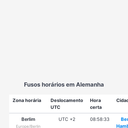
Fusos horários em Alemanha
Zona horária
Deslocamento
Hora
Cida
UTC
certa
Berlim
UTC +2
08:58:33
Be
Ham
Europe/Berlin