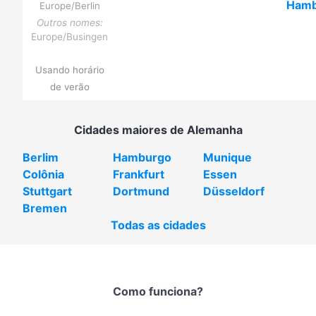
Hamb
Europe/Berlin
Outros nomes:
Europe/Busingen
Usando horário
de verão
Cidades maiores de Alemanha
Berlim
Hamburgo
Munique
Colônia
Frankfurt
Essen
Stuttgart
Dortmund
Düsseldorf
Bremen
Todas as cidades
Como funciona?