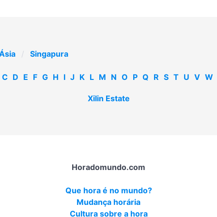
Ásia
Singapura
C
D
E
F
G
H
I
J
K
L
M
N
O
P
Q
R
S
T
U
V
W
Xilin Estate
Horadomundo.com
Que hora é no mundo?
Mudança horária
Cultura sobre a hora