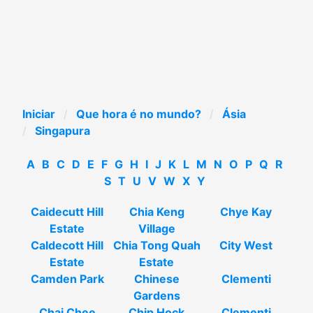
Iniciar
Que hora é no mundo?
Ásia
Singapura
A
B
C
D
E
F
G
H
I
J
K
L
M
N
O
P
Q
R
S
T
U
V
W
X
Y
Caidecutt Hill
Chia Keng
Chye Kay
Estate
Village
Caldecott Hill
Chia Tong Quah
City West
Estate
Estate
Camden Park
Chinese
Clementi
Gardens
Chai Chee
Chip Hock
Clementi