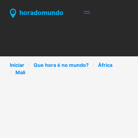
Iniciar
Que hora é no mundo?
África
Mali