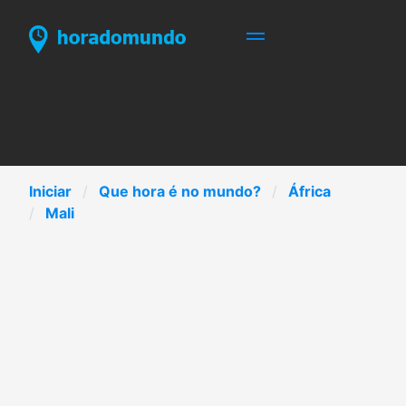
Iniciar
Que hora é no mundo?
África
Mali