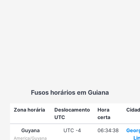
Fusos horários em Guiana
Zona horária
Deslocamento
Hora
Cida
UTC
certa
Guyana
UTC -4
06:34:38
Geor
Li
America/Guyana