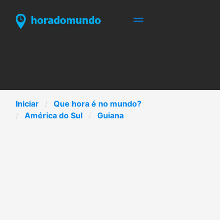
Iniciar
Que hora é no mundo?
América do Sul
Guiana