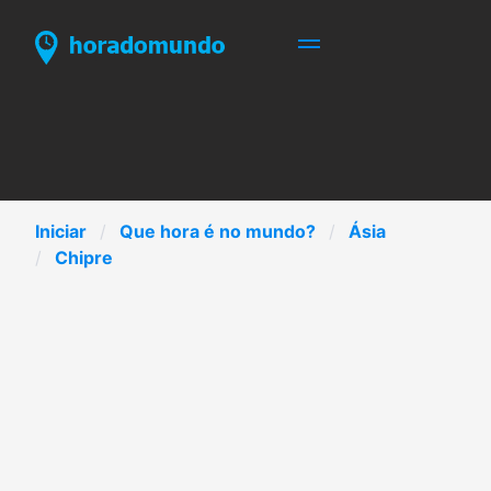
Iniciar
Que hora é no mundo?
Ásia
Chipre