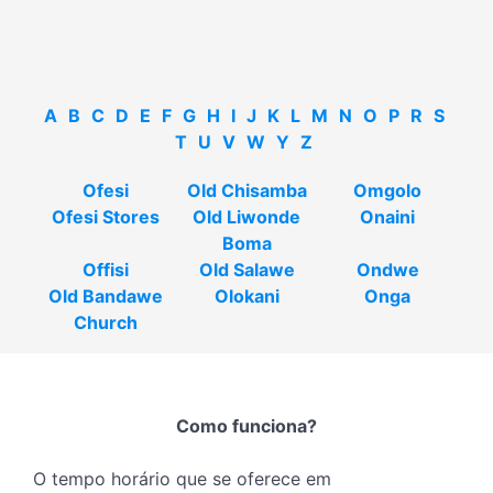
A
B
C
D
E
F
G
H
I
J
K
L
M
N
O
P
R
S
T
U
V
W
Y
Z
Ofesi
Old Chisamba
Omgolo
Ofesi Stores
Old Liwonde
Onaini
Boma
Offisi
Old Salawe
Ondwe
Old Bandawe
Olokani
Onga
Church
Como funciona?
O tempo horário que se oferece em