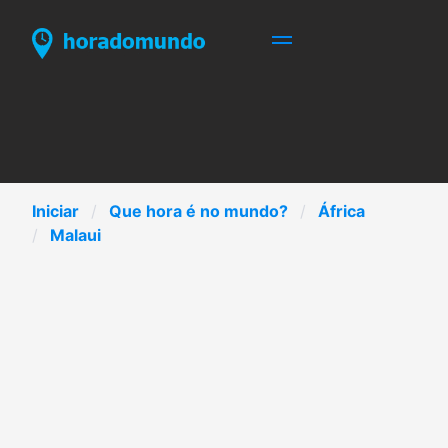
Iniciar
Que hora é no mundo?
África
Malaui