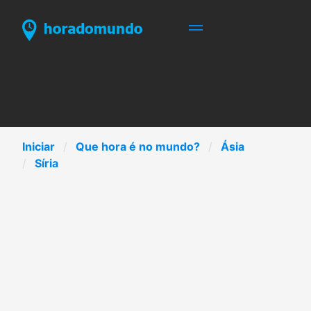
Iniciar
Que hora é no mundo?
Ásia
Síria