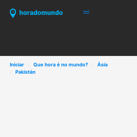
Iniciar
Que hora é no mundo?
Ásia
Pakistán