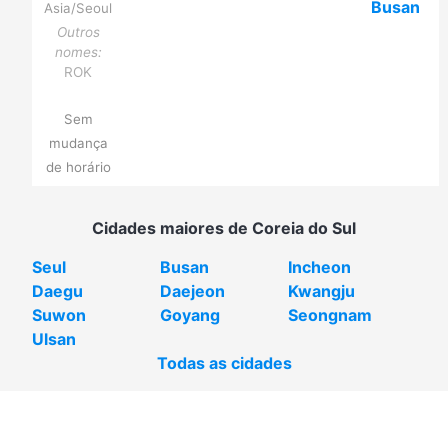
Busan
Asia/Seoul
Outros
nomes:
ROK
Sem
mudança
de horário
Cidades maiores de Coreia do Sul
Seul
Busan
Incheon
Daegu
Daejeon
Kwangju
Suwon
Goyang
Seongnam
Ulsan
Todas as cidades