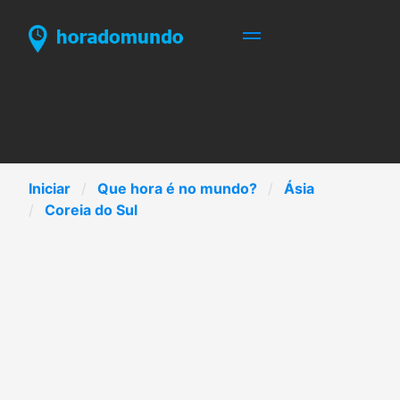
Iniciar
Que hora é no mundo?
Ásia
Coreia do Sul