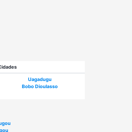
Cidades
Uagadugu
Bobo Dioulasso
ugou
gou