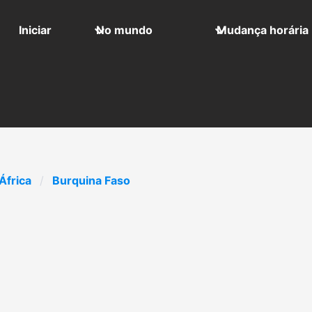
Iniciar
No mundo
Mudança horária
África
Burquina Faso