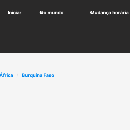
Iniciar
No mundo
Mudança horária
África
Burquina Faso