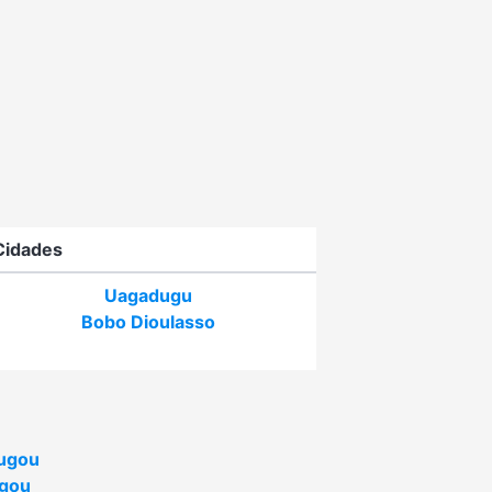
Cidades
Uagadugu
Bobo Dioulasso
ugou
gou