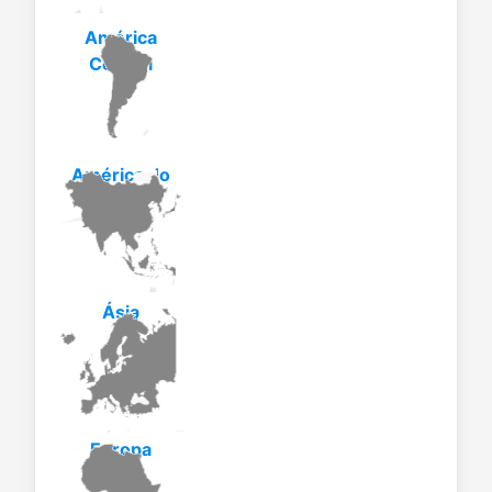
América
Central
América do
Sul
Ásia
Europa