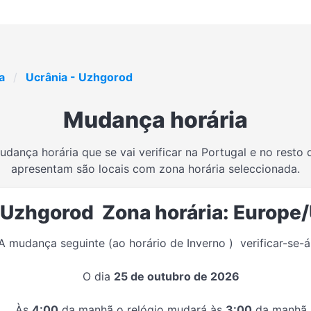
a
Ucrânia - Uzhgorod
Mudança horária
dança horária que se vai verificar na Portugal e no resto
apresentam são locais com zona horária seleccionada.
- Uzhgorod Zona horária: Europe
A mudança seguinte (ao horário de Inverno ) verificar-se-á
O dia
25 de outubro de 2026
Às
4:00
da manhã o relógio mudará às
3:00
da manhã