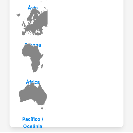
Ásia
Europa
África
Pacífico /
Oceânia