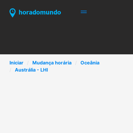
Iniciar
Mudança horária
Oceânia
Austrália - LHI