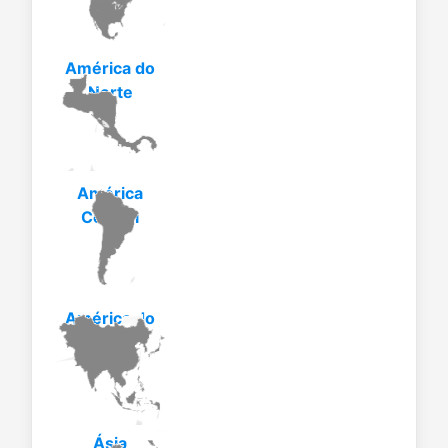
América do
Norte
América
Central
América do
Sul
Ásia