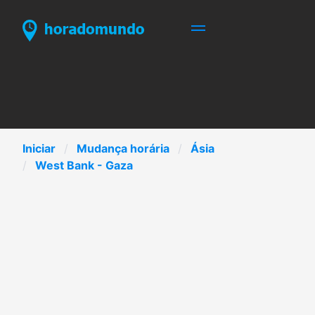
Iniciar
Mudança horária
Ásia
West Bank - Gaza