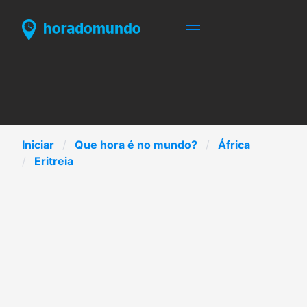
Iniciar
Que hora é no mundo?
África
Eritreia