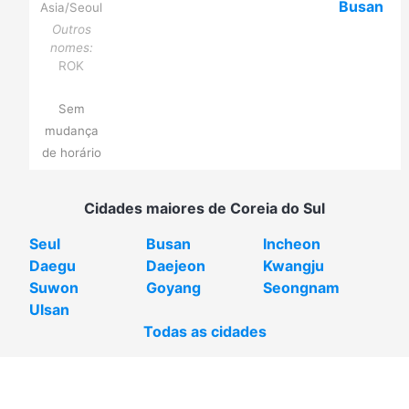
Busan
Asia/Seoul
Outros
nomes:
ROK
Sem
mudança
de horário
Cidades maiores de Coreia do Sul
Seul
Busan
Incheon
Daegu
Daejeon
Kwangju
Suwon
Goyang
Seongnam
Ulsan
Todas as cidades