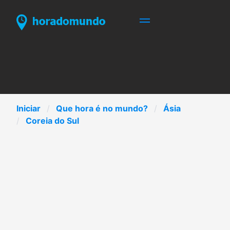
Iniciar
Que hora é no mundo?
Ásia
Coreia do Sul