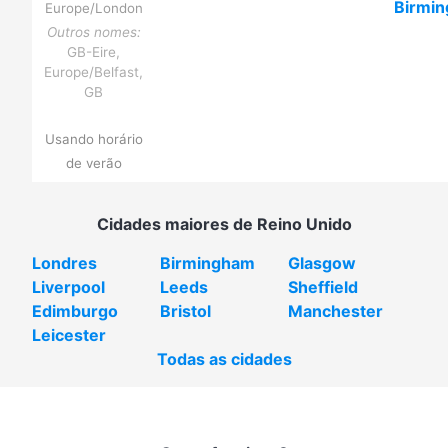
Birmi
Europe/London
Outros nomes:
GB-Eire,
Europe/Belfast,
GB
Usando horário
de verão
Cidades maiores de Reino Unido
Londres
Birmingham
Glasgow
Liverpool
Leeds
Sheffield
Edimburgo
Bristol
Manchester
Leicester
Todas as cidades