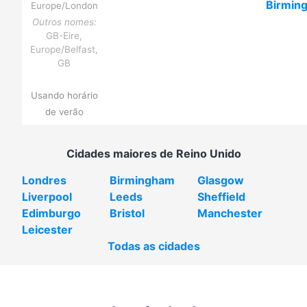
Birmin
Europe/London
Outros nomes:
GB-Eire,
Europe/Belfast,
GB
Usando horário
de verão
Cidades maiores de Reino Unido
Londres
Birmingham
Glasgow
Liverpool
Leeds
Sheffield
Edimburgo
Bristol
Manchester
Leicester
Todas as cidades