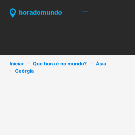
Iniciar
Que hora é no mundo?
Ásia
Geórgia